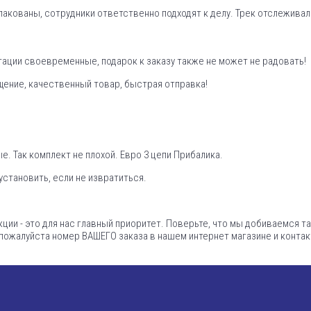
пакованы, сотрудники ответственно подходят к делу. Трек отслеживал
тации своевременные, подарок к заказу также не может не радовать!
ение, качественный товар, быстрая отправка!
. Так комплект не плохой. Евро 3 цепи Прибалика.
установить, если не извратиться.
кции - это для нас главный приоритет. Поверьте, что мы добиваемся т
пожалуйста номер ВАШЕГО заказа в нашем интернет магазине и конта