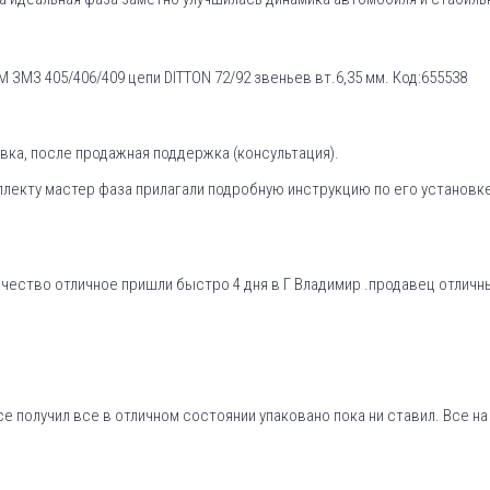
ЗМЗ 405/406/409 цепи DITTON 72/92 звеньев вт.6,35 мм. Код:655538
ка, после продажная поддержка (консультация).
плекту мастер фаза прилагали подробную инструкцию по его установке.
ачество отличное пришли быстро 4 дня в Г Владимир .продавец отлич
се получил все в отличном состоянии упаковано пока ни ставил. Все н