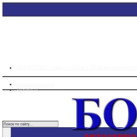
88005059310
(Звоните с 6:00 до 15:00 по московскому 
Сравнение товаров (
0
)
Закладки (
0
)