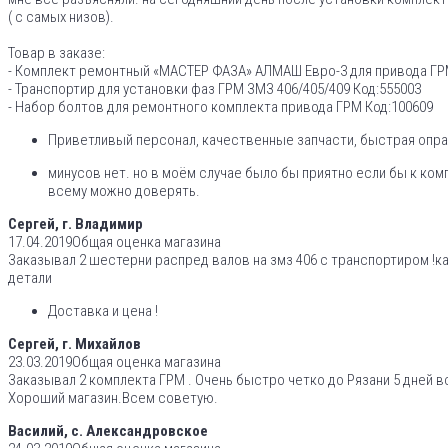
( с самых низов).
Товар в заказе:
- Комплект ремонтный «МАСТЕР ФАЗА» АЛМАШ Евро-3 для привода ГРМ 
- Транспортир для установки фаз ГРМ ЗМЗ 406/405/409 Код:555003
- Набор болтов для ремонтного комплекта привода ГРМ Код:100609
Приветливый персонал, качественные запчасти, быстрая оправ
минусов нет. но в моём случае было бы приятно если бы к ком
всему можно доверять.
Сергей, г. Владимир
17.04.2019
Общая оценка магазина
Заказывал 2 шестерни распред валов на змз 406 с транспортиром !к
детали
Доставка и цена !
Сергей, г. Михайлов
23.03.2019
Общая оценка магазина
Заказывал 2 комплекта ГРМ . Очень быстро четко до Рязани 5 дней в
Хороший магазин.Всем советую.
Василий, с. Александровское