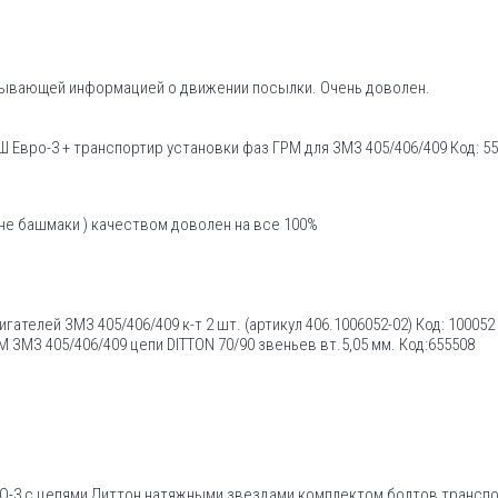
рпывающей информацией о движении посылки. Очень доволен.
Евро-3 + транспортир установки фаз ГРМ для ЗМЗ 405/406/409 Код: 5
не башмаки ) качеством доволен на все 100%
телей ЗМЗ 405/406/409 к-т 2 шт. (артикул 406.1006052-02) Код: 100052
ЗМЗ 405/406/409 цепи DITTON 70/90 звеньев вт.5,05 мм. Код:655508
ВРО-3 с цепями Диттон натяжными звездами комплектом болтов транс