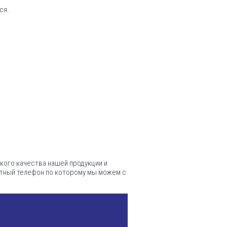
ся.
акого качества нашей продукции и
ктный телефон по которому мы можем с