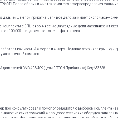
АТРИОТ ! После сборки и выставлении фаз газораспределения машинка
в дальнейшем при прикатке цепи все дело занимает около часа+- вме
ие комплекты с ЗПЦ евро-4 все же двухрядные цепи массивнее и тяже
ае от 100 000 заводских это тоже не фантастика !
ль работает как часы. И в мороз и в жару. Недавно открывал крышку и
жу аналогичный комплект.
двигателей ЗМЗ 405/409 (цепи DITTON Прибалтика) Код:655538
ер про консультировал и помог определится с выбором комплекта из
ызывают ни каких сомнений.в процессе установки оборудования при в
та идеальная фаза заметно улучшилась динамика автомобиля и стабиль