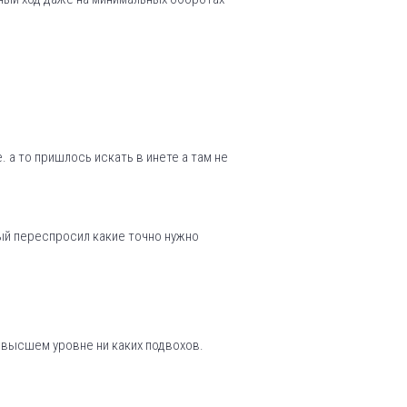
 а то пришлось искать в инете а там не
ный переспросил какие точно нужно
а высшем уровне ни каких подвохов.