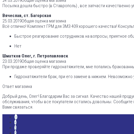
24.03.2019
Общая оценка магазина
Посылка дошла быстро (в Ставрополь) , все запчасти качественно у
Вячеслав, ст. Багорская
25.03.2019
Общая оценка магазина
Всё отлично! Комплект ГРМ для ЗМЗ 409 хорошего качества! Консуль
Быстрое реагирование сотрудников на вопросы, приятное общ
Нет
Шматков Олег, г. Петропавловск
23.03.2019
Общая оценка магазина
При продаже проверяйте гидронатяжители, мне попались бракованные
Гидронатяжители брак, при его замене в нижнем. Невозможно 
Ответ магазина
Добрый день, Олег! Благодарим Вас за сигнал. Качество нашей проду
обслуживания, чтобы все покупатели остались довольны. Сообщите 
Вами связаться.
|<
<
5
6