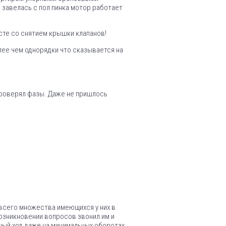
 завелась с пол пинка мотор работает
сте со снятием крышки клапанов!
лее чем однорядки что сказывается на
 проверял фазы. Даже не пришлось
 всего множества имеющихся у них в
озникновении вопросов звонил им и
ный ход даже на минимальных оборотах