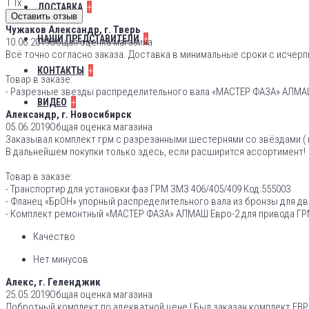
1
1x
+
ДОСТАВКА
Оставить отзыв
Чужаков Александр, г. Тверь
+
НАШИ ПРЕДСТАВИТЕЛИ
10.06.2019
Общая оценка магазина
Всё точно согласно заказа. Доставка в минимальные сроки с исче
+
КОНТАКТЫ
Товар в заказе:
- Разрезные звезды распределительного вала «МАСТЕР ФАЗА» АЛМАШ 
+
ВИДЕО
Александр, г. Новосибирск
05.06.2019
Общая оценка магазина
Заказывал комплект грм с разрезанными шестернями со звёздами ( 
В дальнейшем покупки только здесь, если расширится ассортимент!
Товар в заказе:
- Транспортир для установки фаз ГРМ ЗМЗ 406/405/409 Код:555003
- Фланец «БрОН» упорный распределительного вала из бронзы для двига
- Комплект ремонтный «МАСТЕР ФАЗА» АЛМАШ Евро-2 для привода ГРМ 
Качество
Нет минусов
Алекс, г. Геленджик
25.05.2019
Общая оценка магазина
Добротный комплект по адекватной цене ! Был заказан комплект Е