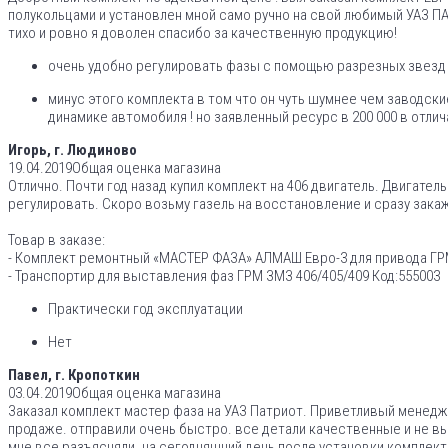
полукольцами и установлен мной само ручно на свой любимый УАЗ П
тихо и ровно я доволен спасибо за качественную продукцию!
очень удобно регулировать фазы с помощью разрезных звезд 
минус этого комплекта в том что он чуть шумнее чем заводск
динамике автомобиля ! но заявленный ресурс в 200 000 в отлич
Игорь, г. Людиново
19.04.2019
Общая оценка магазина
Отлично. Почти год назад купил комплект на 406 двигатель. Двигате
регулировать. Скоро возьму газель на восстановление и сразу зака
Товар в заказе:
- Комплект ремонтный «МАСТЕР ФАЗА» АЛМАШ Евро-3 для привода ГРМ 
- Транспортир для выставления фаз ГРМ ЗМЗ 406/405/409 Код:555003
Практически год эксплуатации
Нет
Павел, г. Кропоткин
03.04.2019
Общая оценка магазина
Заказал комплект мастер фаза на УАЗ Патриот. Приветливый менедж
продаже. отправили очень быстро. все детали качественные и не в
мне все разъясняли. на сегодняшний день после установки комплек