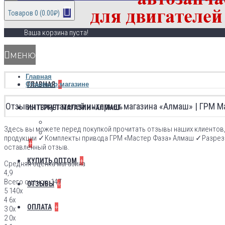
Товаров 0 (0.00₽)
Ваша корзина пуста!
МЕНЮ
Главная
+
Отзывы о магазине
ГЛАВНАЯ
Отзывы покупателей интернет магазина «Алмаш» | ГРМ М
ИНТЕРНЕТ МАГАЗИН «АЛМАШ»
для двигателей ЗМЗ
Здесь вы можете перед покупкой прочитать отзывы наших клиентов, 
для двигателей ВАЗ
продукции ✓Комплекты привода ГРМ «Мастер Фаза» Алмаш ✓Разрезны
+
оставленный отзыв.
+
КУПИТЬ ОПТОМ
Средняя оценка магазина
4,9
Всего оценок: 147
+
ОТЗЫВЫ
5
140x
4
6x
+
ОПЛАТА
3
0x
2
0x