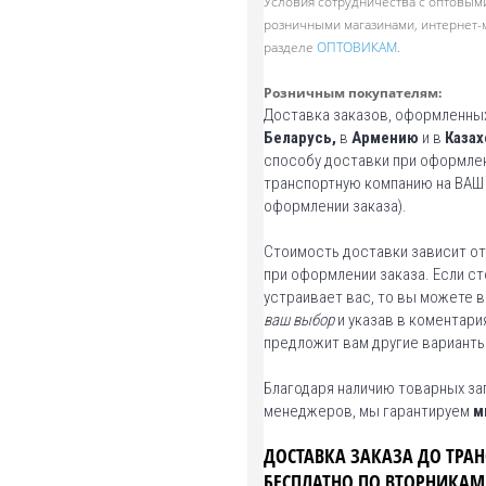
Условия сотрудничества с оптовым
розничными магазинами,
интернет-
разделе
ОПТОВИКАМ
.
Розничным покупателям:
Доставка заказов, оформленных
Беларусь,
в
Армению
и в
Казах
способу доставки при оформле
транспортную компанию на ВАШ 
оформлении заказа).
Стоимость доставки зависит от
при оформлении заказа. Если с
устраивает вас, то вы можете 
ваш выбор
и указав в коментар
предложит вам другие варианты
Благодаря наличию товарных за
менеджеров, мы гарантируем
м
ДОСТАВКА ЗАКАЗА ДО ТРА
БЕСПЛАТНО ПО ВТОРНИКАМ