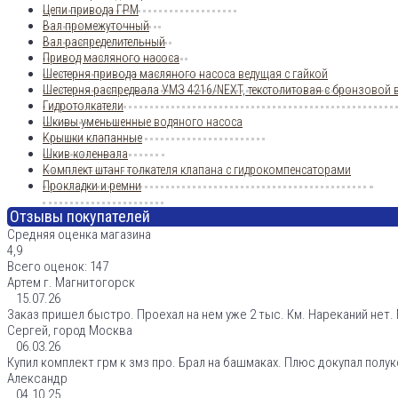
Цепи привода ГРМ
Вал промежуточный
Вал распределительный
Привод масляного насоса
Шестерня привода масляного насоса ведущая с гайкой
Шестерня распредвала УМЗ 4216/NEXT, текстолитовая с бронзовой 
Гидротолкатели
Шкивы уменьшенные водяного насоса
Крышки клапанные
Шкив коленвала
Комплект штанг толкателя клапана с гидрокомпенсаторами
Прокладки и ремни
Отзывы покупателей
Средняя оценка магазина
4,9
Всего оценок: 147
Артем г. Магнитогорск
15.07.26
Заказ пришел быстро. Проехал на нем уже 2 тыс. Км. Нареканий нет
Сергей, город Москва
06.03.26
Купил комплект грм к змз про. Брал на башмаках. Плюс докупал полу
Александр
04.10.25