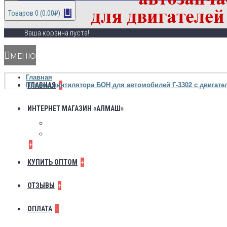
Товаров 0 (0.00₽)
Ваша корзина пуста!
МЕНЮ
Главная
+
Привод вентилятора БОН для автомобилей Г-3302 с двигателе
ГЛАВНАЯ
ИНТЕРНЕТ МАГАЗИН «АЛМАШ»
для двигателей ЗМЗ
для двигателей ВАЗ
+
+
КУПИТЬ ОПТОМ
+
ОТЗЫВЫ
+
ОПЛАТА