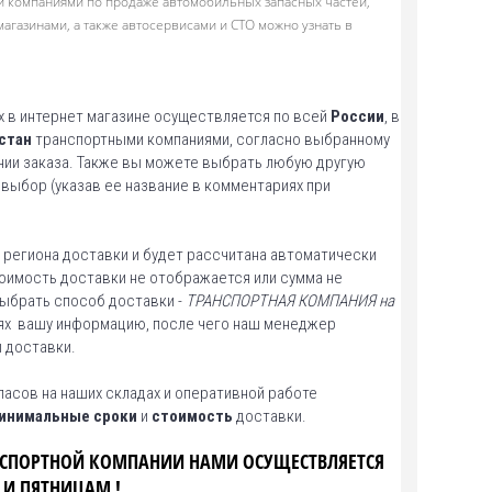
и компаниями по продаже автомобильных запасных частей,
магазинами, а также автосервисами и СТО можно узнать в
 в интернет магазине осуществляется по всей
России
, в
стан
транспортными компаниями, согласно выбранному
нии заказа. Также вы можете выбрать любую другую
выбор (указав ее название в комментариях при
 региона доставки и будет рассчитана автоматически
тоимость доставки не отображается или сумма не
выбрать способ доставки -
ТРАНСПОРТНАЯ КОМПАНИЯ на
иях вашу информацию, после чего наш менеджер
 доставки.
пасов на наших складах и оперативной работе
инимальные сроки
и
стоимость
доставки.
НСПОРТНОЙ КОМПАНИИ НАМИ ОСУЩЕСТВЛЯЕТСЯ
 И ПЯТНИЦАМ !