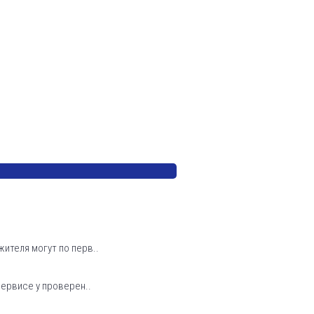
ителя могут по перв..
сервисе у проверен..