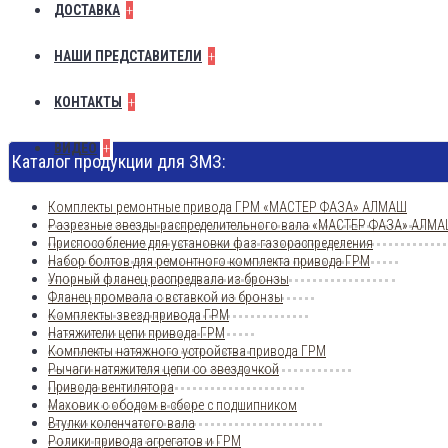
+
ДОСТАВКА
+
НАШИ ПРЕДСТАВИТЕЛИ
+
КОНТАКТЫ
+
ВИДЕО
Каталог продукции для ЗМЗ:
Комплекты ремонтные привода ГРМ «МАСТЕР ФАЗА» АЛМАШ
Разрезные звезды распределительного вала «МАСТЕР ФАЗА» АЛМ
Приспособление для установки фаз газораспределения
Набор болтов для ремонтного комплекта привода ГРМ
Упорный фланец распредвала из бронзы
Фланец промвала с вставкой из бронзы
Комплекты звезд привода ГРМ
Натяжители цепи привода ГРМ
Комплекты натяжного устройства привода ГРМ
Рычаги натяжителя цепи со звездочкой
Привода вентилятора
Маховик с ободом в сборе с подшипником
Втулки коленчатого вала
Ролики привода агрегатов и ГРМ