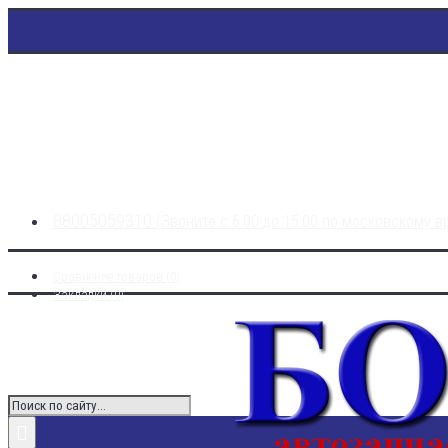
88005059310
(Звоните с 6:00 до 15:00 по московскому 
Сравнение товаров (
0
)
Закладки (
0
)