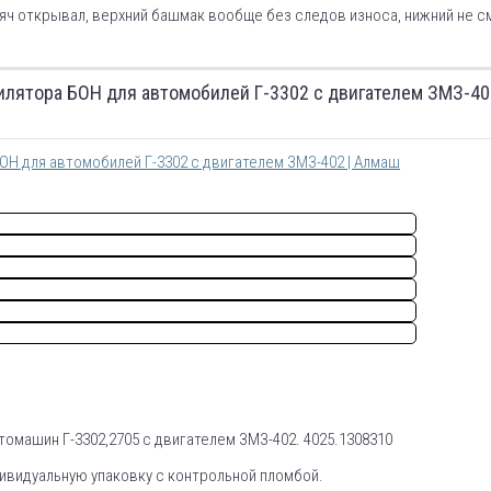
яч открывал, верхний башмак вообще без следов износа, нижний не см
илятора БОН для автомобилей Г-3302 с двигателем ЗМЗ-402
омашин Г-3302,2705 с двигателем ЗМЗ-402. 4025.1308310
видуальную упаковку с контрольной пломбой.