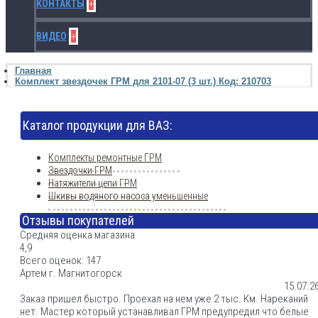
+
КОНТАКТЫ
+
ВИДЕО
Главная
Комплект звездочек ГРМ для 2101-07 (3 шт.) Код: 210703
Каталог продукции для ВАЗ:
Комплекты ремонтные ГРМ
Звездочки ГРМ
Натяжители цепи ГРМ
Шкивы водяного насоса уменьшенные
Отзывы покупателей
Средняя оценка магазина
4,9
Всего оценок: 147
Артем г. Магнитогорск
15.07.2
Заказ пришел быстро. Проехал на нем уже 2 тыс. Км. Нареканий
нет. Мастер который устанавливал ГРМ предупредил что белые