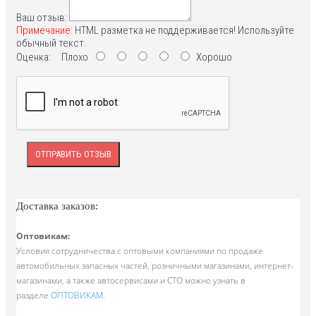
Ваш отзыв:
Примечание:
HTML разметка не поддерживается! Используйте
обычный текст.
Оценка:
Плохо
Хорошо
ОТПРАВИТЬ ОТЗЫВ
Доставка заказов:
Оптовикам:
Условия сотрудничества с оптовыми компаниями по продаже
автомобильных запасных частей, розничными магазинами,
интернет-
магазинами, а также автосервисами и СТО можно узнать в
разделе
ОПТОВИКАМ
.