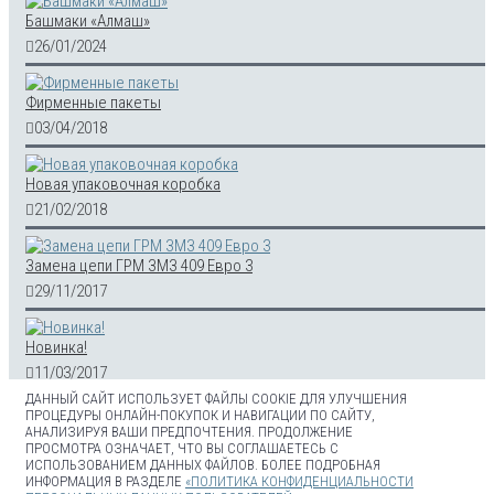
Башмаки «Алмаш»
26/01/2024
Фирменные пакеты
03/04/2018
Новая упаковочная коробка
21/02/2018
Замена цепи ГРМ ЗМЗ 409 Евро 3
29/11/2017
Новинка!
11/03/2017
ДАННЫЙ САЙТ ИСПОЛЬЗУЕТ ФАЙЛЫ COOKIE ДЛЯ УЛУЧШЕНИЯ
ПРОЦЕДУРЫ ОНЛАЙН-ПОКУПОК И НАВИГАЦИИ ПО САЙТУ,
АНАЛИЗИРУЯ ВАШИ ПРЕДПОЧТЕНИЯ. ПРОДОЛЖЕНИЕ
Автозапчасти для двигателей ЗМЗ 405/406/409, ВАЗ
ПРОСМОТРА ОЗНАЧАЕТ, ЧТО ВЫ СОГЛАШАЕТЕСЬ С
21214/2123/2101/2103/2106. © 2003 - 2026 г.
ИСПОЛЬЗОВАНИЕМ ДАННЫХ ФАЙЛОВ. БОЛЕЕ ПОДРОБНАЯ
ИНФОРМАЦИЯ В РАЗДЕЛЕ
«ПОЛИТИКА КОНФИДЕНЦИАЛЬНОСТИ