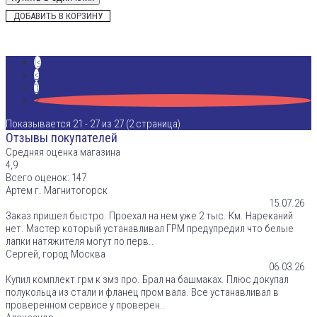
ДОБАВИТЬ В КОРЗИНУ
|<
<
1
2
Показывается 21 - 27 из 27 (2 страница)
Отзывы покупателей
Средняя оценка магазина
4,9
Всего оценок: 147
Артем г. Магнитогорск
15.07.26
Заказ пришел быстро. Проехал на нем уже 2 тыс. Км. Нареканий
нет. Мастер который устанавливал ГРМ предупредил что белые
лапки натяжителя могут по перв..
Сергей, город Москва
06.03.26
Купил комплект грм к змз про. Брал на башмаках. Плюс докупал
полукольца из стали и фланец пром вала. Все устанавливал в
проверенном сервисе у проверен..