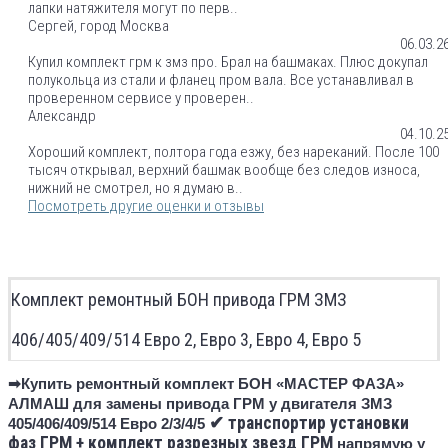
лапки натяжителя могут по перв..
Сергей, город Москва
06.03.2
Купил комплект грм к змз про. Брал на башмаках. Плюс докупал
полукольца из стали и фланец пром вала. Все устанавливал в
проверенном сервисе у проверен..
Александр
04.10.2
Хороший комплект, полтора года езжу, без нареканий. После 100
тысяч открывал, верхний башмак вообще без следов износа,
нижний не смотрел, но я думаю в..
Посмотреть другие оценки и отзывы
Комплект ремонтный БОН привода ГРМ ЗМЗ
406/405/409/514 Евро 2, Евро 3, Евро 4, Евро 5
➡Купить ремонтный комплект БОН «МАСТЕР ФАЗА»
АЛМАШ для замены привода ГРМ у двигателя ЗМЗ
✔ транспортир установки
405/406/409/514 Евро 2/3/4/5
фаз ГРМ + комплект разрезных звезд ГРМ
напрямую у