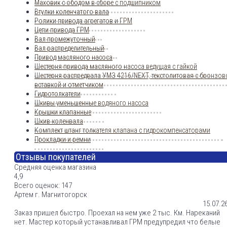
Маховик с ободом в сборе с подшипником
Втулки коленчатого вала
Ролики привода агрегатов и ГРМ
Цепи привода ГРМ
Вал промежуточный
Вал распределительный
Привод масляного насоса
Шестерня привода масляного насоса ведущая с гайкой
Шестерня распредвала УМЗ 4216/NEXT, текстолитовая с бронзов
вставкой и отметчиком
Гидротолкатели
Шкивы уменьшенные водяного насоса
Крышки клапанные
Шкив коленвала
Комплект штанг толкателя клапана с гидрокомпенсаторами
Прокладки и ремни
Отзывы покупателей
Средняя оценка магазина
4,9
Всего оценок: 147
Артем г. Магнитогорск
15.07.2
Заказ пришел быстро. Проехал на нем уже 2 тыс. Км. Нареканий
нет. Мастер который устанавливал ГРМ предупредил что белые