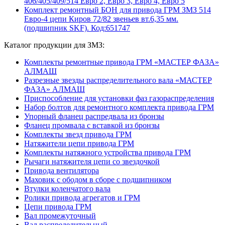
406/405/409/514 Евро 2, Евро 3, Евро 4, Евро 5
Комплект ремонтный БОН для привода ГРМ ЗМЗ 514
Евро-4 цепи Киров 72/82 звеньев вт.6,35 мм.
(подшипник SKF). Код:651747
Каталог продукции для ЗМЗ:
Комплекты ремонтные привода ГРМ «МАСТЕР ФАЗА»
АЛМАШ
Разрезные звезды распределительного вала «МАСТЕР
ФАЗА» АЛМАШ
Приспособление для установки фаз газораспределения
Набор болтов для ремонтного комплекта привода ГРМ
Упорный фланец распредвала из бронзы
Фланец промвала с вставкой из бронзы
Комплекты звезд привода ГРМ
Натяжители цепи привода ГРМ
Комплекты натяжного устройства привода ГРМ
Рычаги натяжителя цепи со звездочкой
Привода вентилятора
Маховик с ободом в сборе с подшипником
Втулки коленчатого вала
Ролики привода агрегатов и ГРМ
Цепи привода ГРМ
Вал промежуточный
Вал распределительный