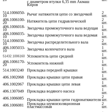
с диаметром втулки 6,35 mm
Акмаш
Киров
514.1006050-
2
Рычаг натяжителя цепи со звездочкой
10
шт.
406.1006100-
2
Натяжитель цепи гидравлический
20
шт.
406.1006018-
1
Звездочка промежуточного вала ведущая
10
шт.
406.1006035-
1
Звездочка промежуточного вала ведомая
10
шт.
514.1006030-
2
Звездочка распределительного вала
10
шт.
406.1005033-
1
Звездочка коленчатого вала
10
шт.
1
Успокоитель цепи средний
51432.1006160
шт.
406.1006170-
1
Успокоитель нижний
20
шт.
1
514.1003240
Прокладка передней крышки
шт.
1
406.1002068
Прокладка крышки цепи правая
шт.
1
406.1002067
Прокладка крышки цепи левая
шт.
1
406.1307049
Прокладка водяного насоса
шт.
2
406.1006085
Прокладка крышки цепи гидронатяжителя
шт.
Прокладка шумоизоляционная
2
406.1006081
пластмассовая
шт.