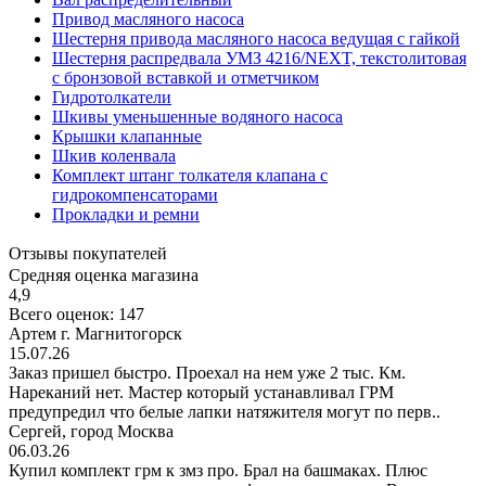
Привод масляного насоса
Шестерня привода масляного насоса ведущая с гайкой
Шестерня распредвала УМЗ 4216/NEXT, текстолитовая
с бронзовой вставкой и отметчиком
Гидротолкатели
Шкивы уменьшенные водяного насоса
Крышки клапанные
Шкив коленвала
Комплект штанг толкателя клапана с
гидрокомпенсаторами
Прокладки и ремни
Отзывы покупателей
Средняя оценка магазина
4,9
Всего оценок: 147
Артем г. Магнитогорск
15.07.26
Заказ пришел быстро. Проехал на нем уже 2 тыс. Км.
Нареканий нет. Мастер который устанавливал ГРМ
предупредил что белые лапки натяжителя могут по перв..
Сергей, город Москва
06.03.26
Купил комплект грм к змз про. Брал на башмаках. Плюс