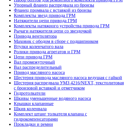
Упорный фланец распредвала из бронзы
Фланец промвала с вставкой из бронзы
Комплекты звезд привода ГРМ
Натяжители цепи привода ГРМ
Комплекты натяжного устройства привода ГРМ
Рычаги натяжителя цепи со звездочкой
Привода вентилятора
Маховик с ободом в сборе с подшипником
Втулки коленчатого вала
Ролики привода агрегатов и ГРМ
Цепи привода ГРМ
Вал промежуточный
Вал распределительный
Привод масляного насоса
Шестерня привода масляного насоса ведущая с гайкой
Шестерня распредвала УМЗ 4216/NEXT, текстолитовая
с бронзовой вставкой и отметчиком
Гидротолкатели
Шкивы уменьшенные водяного насоса
Крышки клапанные
Шкив коленвала
Комплект штанг толкателя клапана с
гидрокомпенсаторами
Прокладки и ремни