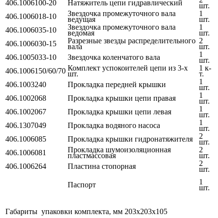
406.1006100-20
Натяжитель цепи гидравлический
шт.
Звездочка промежуточного вала
1
406.1006018-10
ведущая
шт.
Звездочка промежуточного вала
1
406.1006035-10
ведомая
шт.
Разрезные звезды распределительного
2
406.1006030-15
вала
шт.
1
406.1005033-10
Звездочка коленчатого вала
шт.
Комплект успокоителей цепи из 3-х
1 к-
406.1006150/60/70
шт.
т.
1
406.1003240
Прокладка передней крышки
шт.
1
406.1002068
Прокладка крышки цепи правая
шт.
1
406.1002067
Прокладка крышки цепи левая
шт.
1
406.1307049
Прокладка водяного насоса
шт.
2
406.1006085
Прокладка крышки гидронатяжителя
шт.
Прокладка шумоизоляционная
2
406.1006081
пластмассовая
шт.
2
406.1006264
Пластина стопорная
шт.
1
Паспорт
шт.
Габариты упаковки комплекта, мм
203х203х105